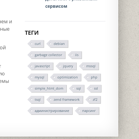
сервисом
нем и
нные
ТЕГИ
curl
debian
бой
garbage collector
iis
т
javascript
jquery
mssql
ую
mysql
optimization
php
темы
simple_html_dom
sql
ssl
tsql
zend framework
zf2
администрирование
парсинг