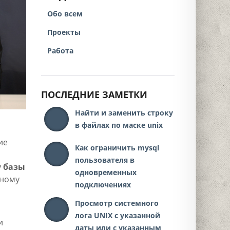
Обо всем
Проекты
Работа
ПОСЛЕДНИЕ ЗАМЕТКИ
Найти и заменить строку
в файлах по маске unix
ие
Как ограничить mysql
пользователя в
у
базы
одновременных
ьному
подключениях
Просмотр системного
лога UNIX с указанной
и
даты или с указанным