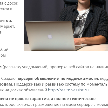
та с досок
тента в
ентов.
.Маркет,
в
любой
бом
и
(рассылку уведомлений, проверка веб сайтов на налич
 Создаю
парсеры объявлений по недвижимости
, вед
ородам
. Поддерживаю и развиваю систему по моментал
х на досках объявлений
http://realtor-assist.ru
.
ена не просто гарантия, а полное техническое
 которое включает размещение на моем сервере с моим