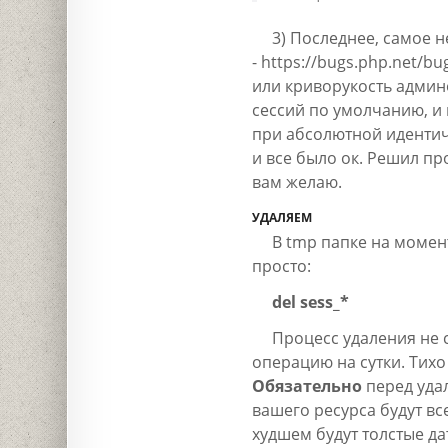
3) Последнее, самое 
- https://bugs.php.net/bu
или криворукость админо
сессий по умолчанию, и 
при абсолютной идентич
и все было ок. Решил пр
вам желаю.
УДАЛЯЕМ
В tmp папке на момен
просто:
del sess_*
Процесс удаления не 
операцию на сутки. Тих
Обязательно
перед удал
вашего ресурса будут все
худшем будут толстые да