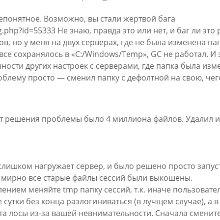
непонятное. Возможно, вы стали жертвой бага
g.php?id=55333 Не знаю, правда это или нет, и баг ли это 
в, но у меня на двух серверах, где не была изменена па
все сохранялось в «C:/Windows/Temp», GC не работал. И 
ности других настроек с серверами, где папка была изм
облему просто — сменил папку с дефолтной на свою, чег
т решения проблемы было 4 миллиона файлов. Удалил и
слишком нагружает сервер, и было решено просто запус
о мирно все старые файлы сессий были выкошены.
ением меняйте tmp папку сессий, т.к. иначе пользовате
 сутки без конца разлогиниваться (в лучщем случае), а в
та лосы из-за вашей невнимательности. Сначала смените