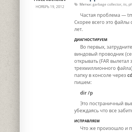
Метки:
garbage collector
,
iis
,
p
НОЯБРЬ 19, 2012
Частая проблема — tm
Скорее всего это файлы с
лет.
ДИАГНОСТИРУЕМ
Во первых, затруднител
виндовый проводник (се
открывать (FAR вылетал 
трехмиллионного файла)
папку в консоле через
c
пишем:
dir /p
Это постраничный выв
убеждаясь что все забит
ИСПРАВЛЯЕМ
Что же произошло и по