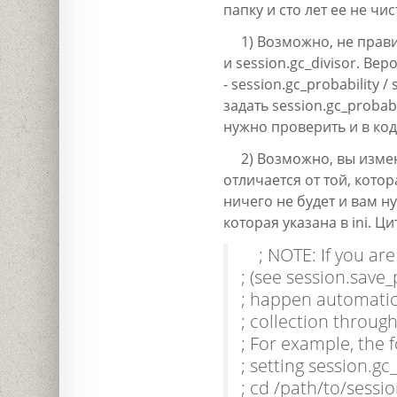
папку и сто лет ее не чис
1) Возможно, не прави
и session.gc_divisor. Ве
- session.gc_probability 
задать session.gc_probab
нужно проверить и в ко
2) Возможно, вы измен
отличается от той, котор
ничего не будет и вам ну
которая указана в ini. 
; NOTE: If you are
; (see session.save
; happen automatic
; collection throug
; For example, the f
; setting session.g
; cd /path/to/sessi