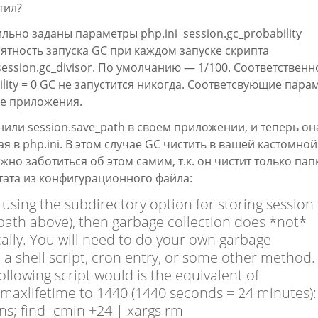
тил?
льно заданы параметры php.ini session.gc_probability
роятность запуска GC при каждом запуске скрипта
/ session.gc_divisor. По умолчанию — 1/100. Соответственн
ility = 0 GC не запустится никогда. Соответсвующие пара
де приложения.
или session.save_path в своем приложении, и теперь он
ая в php.ini. В этом случае GC чистить в вашей кастомно
жно заботиться об этом самим, т.к. он чистит только папк
Цитата из конфигурационного файла:
 using the subdirectory option for storing session f
_path above), then garbage collection does *not*
ally. You will need to do your own garbage
h a shell script, cron entry, or some other method.
ollowing script would is the equivalent of
c_maxlifetime to 1440 (1440 seconds = 24 minutes):
ons; find -cmin +24 | xargs rm