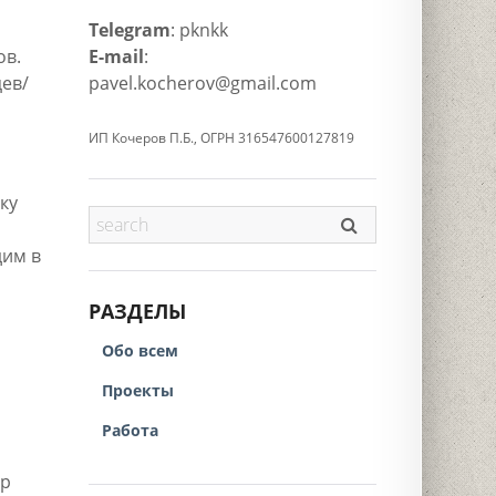
Telegram
: pknkk
ов.
E-mail
:
цев/
pavel.kocherov@gmail.com
ИП Кочеров П.Б., ОГРН 316547600127819
ку
дим в
РАЗДЕЛЫ
Обо всем
Проекты
Работа
mp