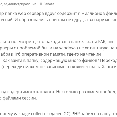
hp
,
администрирование
Работа
p папка web сервера вдруг содержит n миллионов файл
ессий. И образовались они там не вдруг, а за пару меся
ьно посмотреть, что находится в папке, т.к. ни FAR, ни
рверы с проблемой были на windows) не хотят такую пап
забрав 1гб оперативной памяти, где-то на чтении
. Как зайти в папку, содержащую много файлов? Перехо
d
(переходит махом не зависимо от количества файлов) и
од содержимого каталога. Несколько раз жмем пробел,
о файлами сессий.
чему garbage collector (далее GC) PHP забил на вашу t