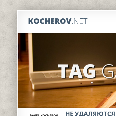
KOCHEROV
.NET
TAG
G
НЕ УДАЛЯЮТСЯ
PAVEL KOCHEROV