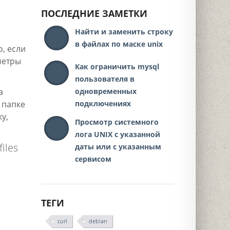
ПОСЛЕДНИЕ ЗАМЕТКИ
Найти и заменить строку
в файлах по маске unix
о, если
метры
Как ограничить mysql
пользователя в
а
одновременных
й папке
подключениях
у,
Просмотр системного
лога UNIX с указанной
iles
даты или с указанным
сервисом
ТЕГИ
curl
debian