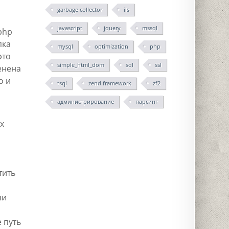
garbage collector
iis
javascript
jquery
mssql
php
пка
mysql
optimization
php
это
simple_html_dom
sql
ssl
енена
о и
tsql
zend framework
zf2
администрирование
парсинг
х
тить
ли
 путь