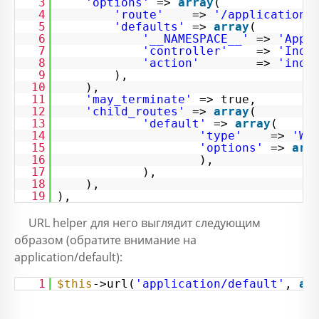
3
'options'
=>
array
(
4
'route'
=>
'/application[
5
'defaults'
=>
array
(
6
'__NAMESPACE__'
=>
'Appl
7
'controller'
=>
'Inde
8
'action'
=>
'inde
9
),
10
),
11
'may_terminate'
=> true,
12
'child_routes'
=>
array
(
13
'default'
=>
array
(
14
'type'
=>
'Wi
15
'options'
=>
arr
16
),
17
),
18
),
19
),
URL helper для него выглядит следующим
образом (обратите внимание на
application/default):
1
$this
->url(
'application/default'
,
ar