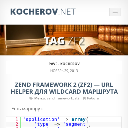
KOCHEROV
.NET
СБОР ИНФОРМАЦИИ
TAG
ZF2
ЗАКАЗАТЬ ПАРСЕР
ОБРАБОТКА ПРАЙСОВ
PAVEL KOCHEROV
ОТЗЫВЫ
НОЯБРЬ 29, 2013
КОНТАКТЫ
ZEND FRAMEWORK 2 (ZF2) — URL
HELPER ДЛЯ WILDCARD МАРШРУТА
Метки:
zend framework
,
zf2
Работа
Есть маршрут:
1
'application'
=>
array
(
2
'type'
=>
'segment'
,