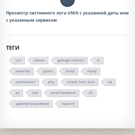
Просмотр системного лога UNIX с указанной даты или
с указанным сервисом
ТЕГИ
curl
debian
garbage collector
iis
javascript
jquery
mssql
mysql
optimization
php
simple_html_dom
sql
ssl
tsql
zend framework
zf2
администрирование
парсинг