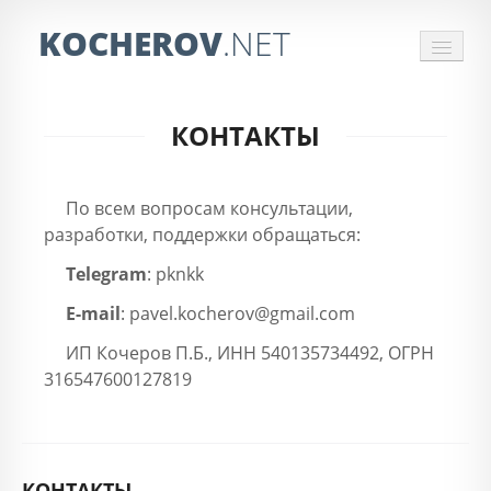
KOCHEROV
.NET
СБОР ИНФОРМАЦИИ
КОНТАКТЫ
ЗАКАЗАТЬ ПАРСЕР
ОБРАБОТКА ПРАЙСОВ
По всем вопросам консультации,
разработки, поддержки обращаться:
ОТЗЫВЫ
Telegram
: pknkk
КОНТАКТЫ
E-mail
: pavel.kocherov@gmail.com
ИП Кочеров П.Б., ИНН 540135734492, ОГРН
316547600127819
КОНТАКТЫ