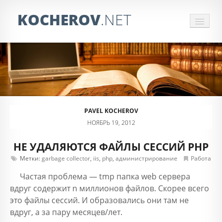
KOCHEROV
.NET
СБОР ИНФОРМАЦИИ
ЗАКАЗАТЬ ПАРСЕР
ОБРАБОТКА ПРАЙСОВ
PAVEL KOCHEROV
ОТЗЫВЫ
НОЯБРЬ 19, 2012
КОНТАКТЫ
НЕ УДАЛЯЮТСЯ ФАЙЛЫ СЕССИЙ PHP
Метки:
garbage collector
,
iis
,
php
,
администрирование
Работа
Частая проблема — tmp папка web сервера
вдруг содержит n миллионов файлов. Скорее всего
это файлы сессий. И образовались они там не
вдруг, а за пару месяцев/лет.