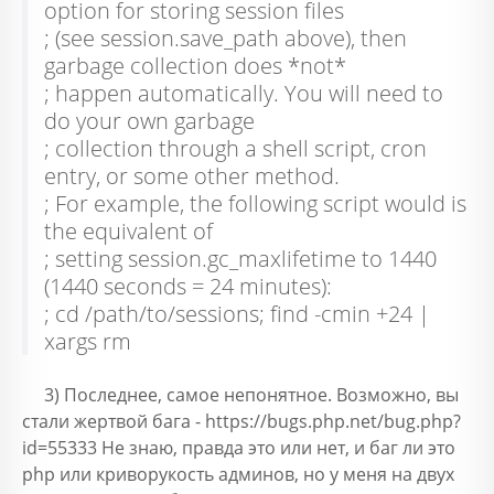
option for storing session files
; (see session.save_path above), then
garbage collection does *not*
; happen automatically. You will need to
do your own garbage
; collection through a shell script, cron
entry, or some other method.
; For example, the following script would is
the equivalent of
; setting session.gc_maxlifetime to 1440
(1440 seconds = 24 minutes):
; cd /path/to/sessions; find -cmin +24 |
xargs rm
3) Последнее, самое непонятное. Возможно, вы
стали жертвой бага - https://bugs.php.net/bug.php?
id=55333 Не знаю, правда это или нет, и баг ли это
php или криворукость админов, но у меня на двух