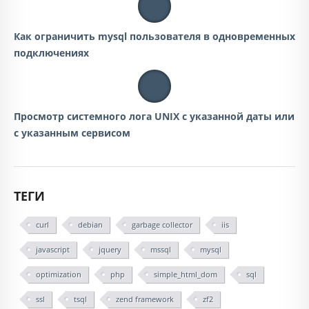
Как ограничить mysql пользователя в одновременных
подключениях
Просмотр системного лога UNIX с указанной даты или
с указанным сервисом
ТЕГИ
curl
debian
garbage collector
iis
javascript
jquery
mssql
mysql
optimization
php
simple_html_dom
sql
ssl
tsql
zend framework
zf2