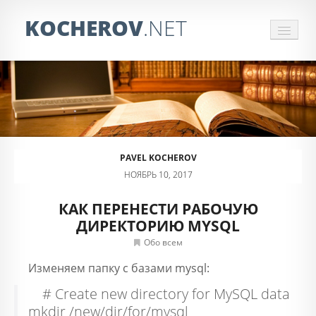
KOCHEROV
.NET
СБОР ИНФОРМАЦИИ
ЗАКАЗАТЬ ПАРСЕР
ОБРАБОТКА ПРАЙСОВ
PAVEL KOCHEROV
ОТЗЫВЫ
НОЯБРЬ 10, 2017
КОНТАКТЫ
КАК ПЕРЕНЕСТИ РАБОЧУЮ
ДИРЕКТОРИЮ MYSQL
Обо всем
Изменяем папку с базами mysql:
# Create new directory for MySQL data
mkdir /new/dir/for/mysql