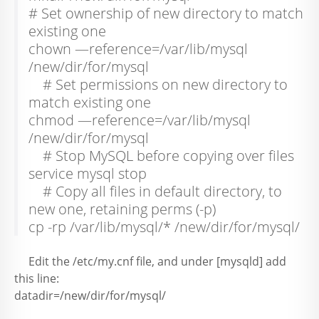
# Set ownership of new directory to match
existing one
chown —reference=/var/lib/mysql
/new/dir/for/mysql
# Set permissions on new directory to
match existing one
chmod —reference=/var/lib/mysql
/new/dir/for/mysql
# Stop MySQL before copying over files
service mysql stop
# Copy all files in default directory, to
new one, retaining perms (-p)
cp -rp /var/lib/mysql/* /new/dir/for/mysql/
Edit the /etc/my.cnf file, and under [mysqld] add
this line:
datadir=/new/dir/for/mysql/