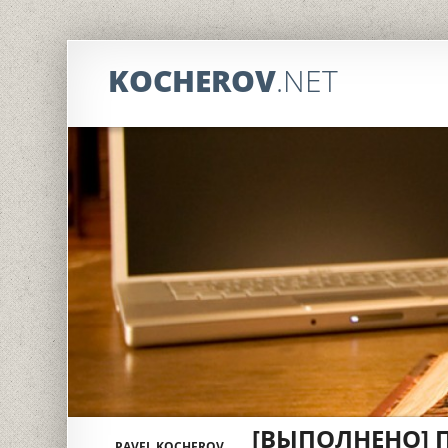
KOCHEROV
.NET
[ВЫПОЛНЕНО] П
PAVEL KOCHEROV