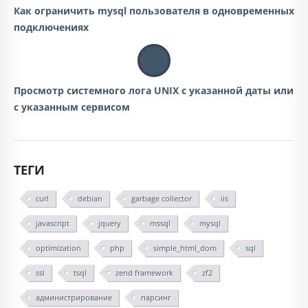
Как ограничить mysql пользователя в одновременных
подключениях
Просмотр системного лога UNIX с указанной даты или
с указанным сервисом
ТЕГИ
curl
debian
garbage collector
iis
javascript
jquery
mssql
mysql
optimization
php
simple_html_dom
sql
ssl
tsql
zend framework
zf2
администрирование
парсинг