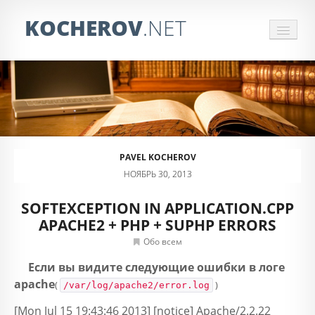
KOCHEROV
.NET
СБОР ИНФОРМАЦИИ
ЗАКАЗАТЬ ПАРСЕР
ОБРАБОТКА ПРАЙСОВ
PAVEL KOCHEROV
ОТЗЫВЫ
НОЯБРЬ 30, 2013
КОНТАКТЫ
SOFTEXCEPTION IN APPLICATION.CPP
APACHE2 + PHP + SUPHP ERRORS
Обо всем
Если вы видите следующие ошибки в логе
apache
(
)
/var/log/apache2/error.log
[Mon Jul 15 19:43:46 2013] [notice] Apache/2.2.22